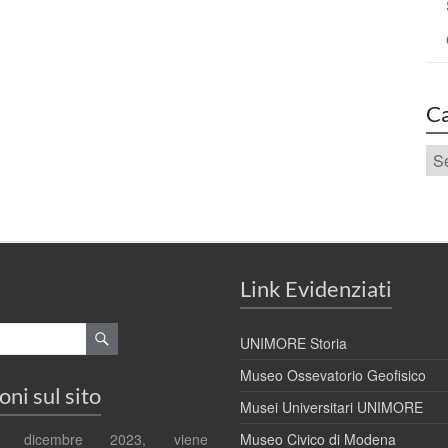
Ca
Ca
Link Evidenziati
UNIMORE Storia
Museo Ossevatorio Geofisico
ni sul sito
Musei Universitari UNIMORE
l dicembre 2023, viene
Museo Civico di Modena