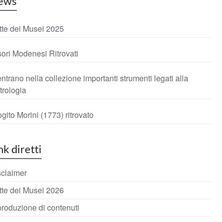
ews
tte dei Musei 2025
ori Modenesi Ritrovati
ntrano nella collezione importanti strumenti legati alla
trologia
rogito Morini (1773) ritrovato
nk diretti
sclaimer
tte dei Musei 2026
roduzione di contenuti