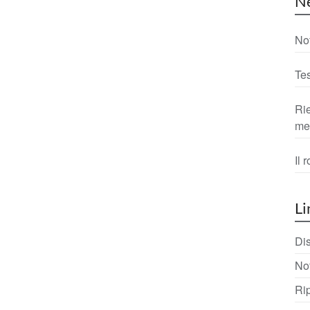
N
No
Tes
Rie
me
Il 
Li
Di
No
Rip