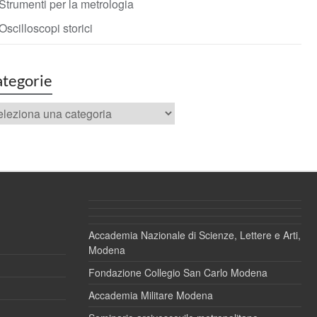
Strumenti per la metrologia
Oscilloscopi storici
tegorie
tegorie
Accademia Nazionale di Scienze, Lettere e Arti,
Modena
Fondazione Collegio San Carlo Modena
Accademia Militare Modena